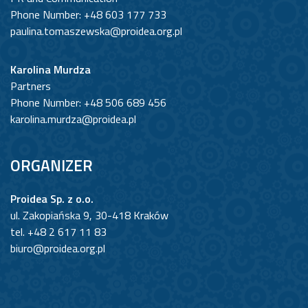
Phone Number: +48 603 177 733
paulina.tomaszewska@proidea.org.pl
Karolina Murdza
Partners
Phone Number: +48 506 689 456
karolina.murdza@proidea.pl
ORGANIZER
Proidea Sp. z o.o.
ul. Zakopiańska 9, 30-418 Kraków
tel. +48 2 617 11 83
biuro@proidea.org.pl